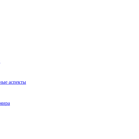
и
ные аспекты
 мира