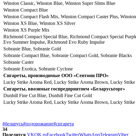
Winston Classic, Winston Blue, Winston Super Slims Blue
Winston Compact Blue
Winston Compact Flash Mix, Winston Compact Caster Plus, Winsto
Winston XS Blue, Winston XS Silver
Winston XS Purple Mix
Richmond Compact Special Blue, Richmond Compact Special Purpl
Evo Summer Impulse, Richmond Evo Ruby Impulse
Sobranie Blue, Sobranie Gold
Sobranie Compact Blue, Sobranie Compact Gold, Sobranie Blacks
Sobranie Caster
Sobranie Exotica, Sobranie Cyclone
Сигареты, производимые ООО «Сентони ПРО»
Lucky Strike Aroma Red, Lucky Strike Aroma Brown, Lucky Strik
Сигареты, ввозимые госпредприятием «Беларусьторг»
Dunhill Fine Cut Blue, Dunhill Fine Cut Gold
Lucky Strike Aroma Red, Lucky Strike Aroma Brown, Lucky Strik
#беларусь
#подорожание
#сигарета
34
Поделится
VK
OK.ru
Facebook
Twitter
WhatsApp
Telegram
Viber