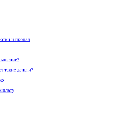
ботки и пропал
овышение?
ет такие деньги?
ко
выплату