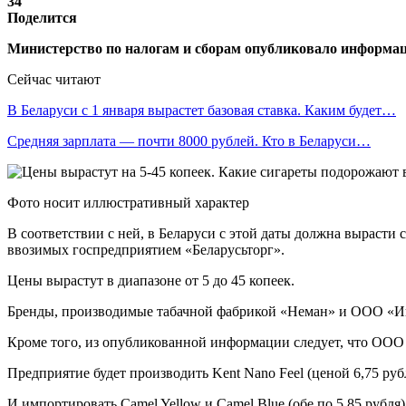
34
Поделится
Министерство по налогам и сборам опубликовало информаци
Сейчас читают
В Беларуси с 1 января вырастет базовая ставка. Каким будет…
Средняя зарплата — почти 8000 рублей. Кто в Беларуси…
Фото носит иллюстративный характер
В соответствии с ней, в Беларуси с этой даты должна выраст
ввозимых госпредприятием «Беларусьторг».
Цены вырастут в диапазоне от 5 до 45 копеек.
Бренды, производимые табачной фабрикой «Неман» и ООО «И
Кроме того, из опубликованной информации следует, что ООО 
Предприятие будет производить Kent Nano Feel (ценой 6,75 рубля
И импортировать Camel Yellow и Camel Blue (обе по 5,85 рубля),