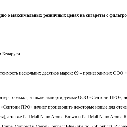
ю о максимальных розничных ценах на сигареты с фильтром,
и стоимость нескольких десятков марок: 69 – производимых ООО
нтер Тобакко», а также импортируемые ООО «Сентони ПРО», н
«Сентони ПРО» начнет производить некоторые новые для отечест
), а также Pall Mall Nano Aroma Brown и Pall Mall Nano Aroma Re
 Camel Compact и Camel Compact Blue (обе по 5,50 рубля), Richmon