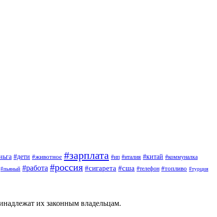
#зарплата
#дети
#китай
ньга
#животное
#италия
#ип
#коммуналка
#россия
#работа
#сигарета
#сша
#топливо
#пьяный
#телефон
#турция
ринадлежат их законным владельцам.