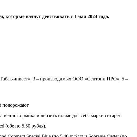
 которые начнут действовать с 1 мая 2024 года.
 «Табак-инвест», 3 – производимых ООО «Сентони ПРО», 5 –
е подорожают.
венного рынка и ввозить новые для себя марки сигарет.
d (обе по 5,50 рубля).
d Compact Special Blue (по 5,40 рубля) и Sobranie Caster (по