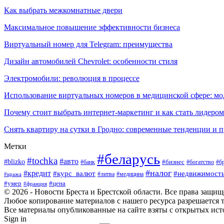
Как выбрать межкомнатные двери
Максимальное повышение эффективности бизнеса
Виртуальный номер для Telegram: преимущества
Дизайн автомобилей Chevrolet: особенности стиля
Электромобили: революция в процессе
Использование виртуальных номеров в медицинской сфере: м
Почему стоит выбрать интернет-маркетинг и как стать лидером
Снять квартиру на сутки в Гродно: современные тенденции и 
Метки
#беларусь
#tochka
#авто
#blizko
#банк
#бизнес
#богатство
#б
#налог
#кредит
#курс_валют
#недвижимост
#литва
#медицина
#кража
#умер
#цена
#франция
© 2026 - Новости Бреста и Брестской области. Все права защи
Любое копирование материалов с нашего ресурса разрешается т
Все материалы опубликованные на сайте взяты с открытых исто
Sign in