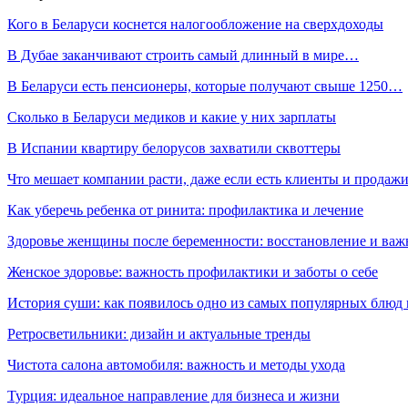
Кого в Беларуси коснется налогообложение на сверхдоходы
В Дубае заканчивают строить самый длинный в мире…
В Беларуси есть пенсионеры, которые получают свыше 1250…
Сколько в Беларуси медиков и какие у них зарплаты
В Испании квартиру белорусов захватили сквоттеры
Что мешает компании расти, даже если есть клиенты и продаж
Как уберечь ребенка от ринита: профилактика и лечение
Здоровье женщины после беременности: восстановление и важ
Женское здоровье: важность профилактики и заботы о себе
История суши: как появилось одно из самых популярных блюд
Ретросветильники: дизайн и актуальные тренды
Чистота салона автомобиля: важность и методы ухода
Турция: идеальное направление для бизнеса и жизни