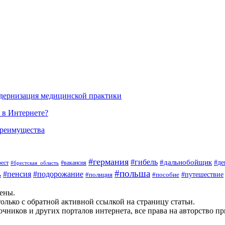
одернизация медицинской практики
 в Интернете?
преимущества
#германия
#гибель
#дальнобойщик
#де
#вакансия
рест
#брестская_область
#польша
#пенсия
#подорожание
ь
#пособие
#путешествие
#полиция
щены.
олько с обратной активной ссылкой на страницу статьи.
чников и других порталов интернета, все права на авторство п