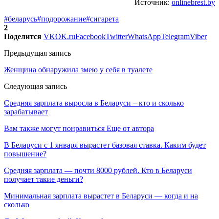
Источник:
onlinebrest.by
#беларусь
#подорожание
#сигарета
2
Поделится
VK
OK.ru
Facebook
Twitter
WhatsApp
Telegram
Viber
Предыдущая запись
Женщина обнаружила змею у себя в туалете
Следующая запись
Средняя зарплата выросла в Беларуси – кто и сколько
зарабатывает
Вам также могут понравиться
Еще от автора
В Беларуси с 1 января вырастет базовая ставка. Каким будет
повышение?
Средняя зарплата — почти 8000 рублей. Кто в Беларуси
получает такие деньги?
Минимальная зарплата вырастет в Беларуси — когда и на
сколько