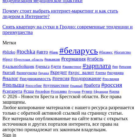
модернизация медицинской практики
Почему стоит выбрать интернет-маркетинг и как стать
лидером в Интернете?
Снять квартиру на сутки в Гродно: современные тенденции и
преимущества
Метки
#беларусь
#tochka
#авто
#blizko
#банк
#бизнес
#богатство
#германия
#гибель
#вакансия
#брест
#брестская_область
#зарплата
#дальнобойщик
#дети
#деньга
#животное
#италия
#ип
#кредит
#курс_валют
#китай
#литва
#медицина
#коммуналка
#кража
#налог
#пенсия
#подорожание
#недвижимость
#полиция
#польша
#россия
#работа
#пособие
#путешествие
#пьяный
#сигарета
#сша
#топливо
#умер
#цена
#телефон
#турция
#франция
© 2026 - Новости Бреста и Брестской области. Все права
защищены.
Любое копирование материалов с нашего ресурса разрешается
только с обратной активной ссылкой на страницу статьи.
Все материалы опубликованные на сайте взяты с открытых
источников и других порталов интернета, все права на
авторство принадлежат их законным владельцам.
Sign in