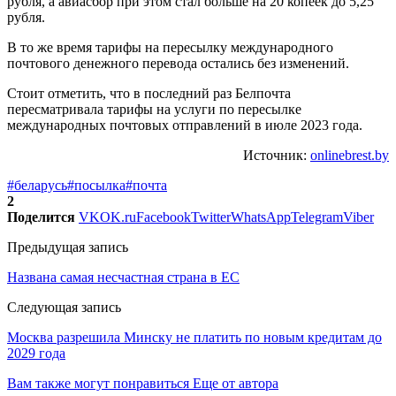
рубля, а авиасбор при этом стал больше на 20 копеек до 5,25
рубля.
В то же время тарифы на пересылку международного
почтового денежного перевода остались без изменений.
Стоит отметить, что в последний раз Белпочта
пересматривала тарифы на услуги по пересылке
международных почтовых отправлений в июле 2023 года.
Источник:
onlinebrest.by
#беларусь
#посылка
#почта
2
Поделится
VK
OK.ru
Facebook
Twitter
WhatsApp
Telegram
Viber
Предыдущая запись
Названа самая несчастная страна в ЕС
Следующая запись
Москва разрешила Минску не платить по новым кредитам до
2029 года
Вам также могут понравиться
Еще от автора