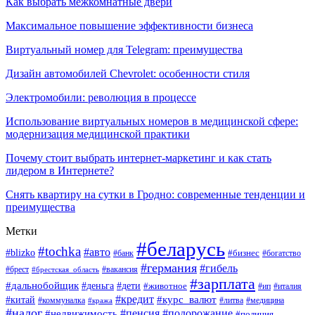
Как выбрать межкомнатные двери
Максимальное повышение эффективности бизнеса
Виртуальный номер для Telegram: преимущества
Дизайн автомобилей Chevrolet: особенности стиля
Электромобили: революция в процессе
Использование виртуальных номеров в медицинской сфере:
модернизация медицинской практики
Почему стоит выбрать интернет-маркетинг и как стать
лидером в Интернете?
Снять квартиру на сутки в Гродно: современные тенденции и
преимущества
Метки
#беларусь
#tochka
#авто
#blizko
#банк
#бизнес
#богатство
#германия
#гибель
#вакансия
#брест
#брестская_область
#зарплата
#дальнобойщик
#дети
#деньга
#животное
#италия
#ип
#кредит
#курс_валют
#китай
#литва
#медицина
#коммуналка
#кража
#налог
#пенсия
#подорожание
#недвижимость
#полиция