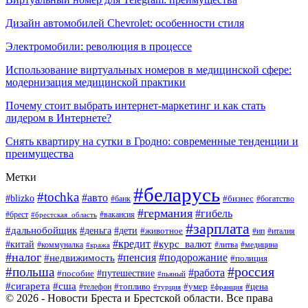
Дизайн автомобилей Chevrolet: особенности стиля
Электромобили: революция в процессе
Использование виртуальных номеров в медицинской сфере:
модернизация медицинской практики
Почему стоит выбрать интернет-маркетинг и как стать
лидером в Интернете?
Снять квартиру на сутки в Гродно: современные тенденции и
преимущества
Метки
#беларусь
#tochka
#авто
#blizko
#банк
#бизнес
#богатство
#германия
#гибель
#вакансия
#брест
#брестская_область
#зарплата
#дальнобойщик
#дети
#деньга
#животное
#италия
#ип
#кредит
#курс_валют
#китай
#литва
#медицина
#коммуналка
#кража
#налог
#пенсия
#подорожание
#недвижимость
#полиция
#польша
#россия
#работа
#пособие
#путешествие
#пьяный
#сигарета
#сша
#топливо
#умер
#цена
#телефон
#турция
#франция
© 2026 - Новости Бреста и Брестской области. Все права