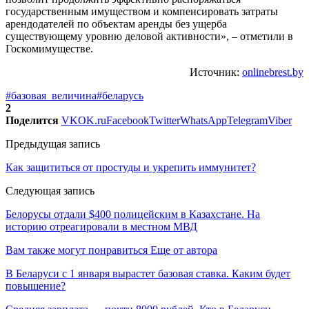
государственным имуществом и компенсировать затраты
арендодателей по объектам аренды без ущерба
существующему уровню деловой активности», – отметили в
Госкомимуществе.
Источник:
onlinebrest.by
#базовая_величина
#беларусь
2
Поделится
VK
OK.ru
Facebook
Twitter
WhatsApp
Telegram
Viber
Предыдущая запись
Как защититься от простуды и укрепить иммунитет?
Следующая запись
Белорусы отдали $400 полицейским в Казахстане. На
историю отреагировали в местном МВД
Вам также могут понравиться
Еще от автора
В Беларуси с 1 января вырастет базовая ставка. Каким будет
повышение?